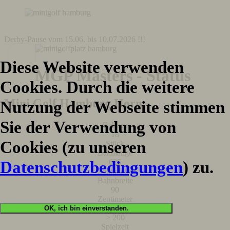
Derby-Pause vom 15.06. bis 10.07.2026 !!!
Diese Website verwenden
MGP Masters - Status
Cookies. Durch die weitere
Mini Golf Hamburg Horn
Nutzung der Webseite stimmen
Sie der Verwendung von
Bahnen
18
Cookies (zu unseren
Stück
Bahnlänge
625
Datenschutzbedingungen
) zu.
Zentimeter
Bahnbreite
90
Zentimeter
Spiele
OK, ich bin einverstanden.
> 200
Spielzeit